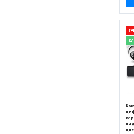
ГА
КА
Ком
циф
хор
вид
цве