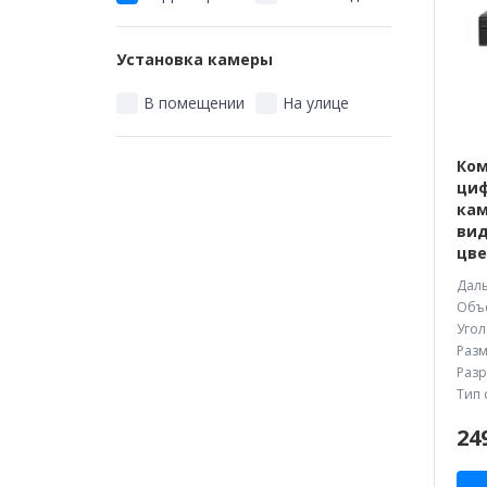
Установка камеры
В помещении
На улице
Ком
циф
кам
вид
цве
Даль
Объе
Угол
Разм
Разр
Тип 
24