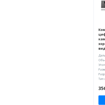
Ком
циф
кам
хор
вид
Даль
Объе
Угол
Разм
Разр
Тип 
35