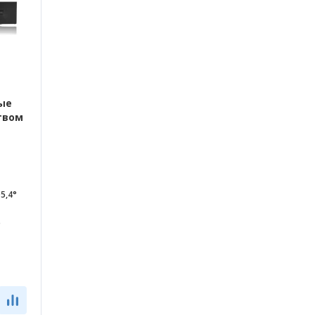
ые
твом
5,4°
p