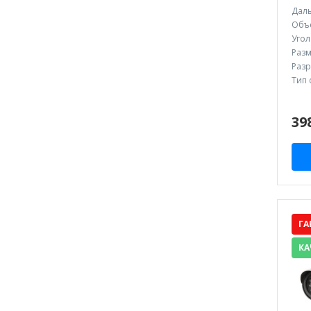
Даль
Объе
Угол
Разм
Разр
Тип 
39
ГА
КА