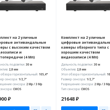
плект на 2 уличные
Комплект на 2 уличные
ровые антивандальные
цифровые антивандальн
еры с высоким качеством
камеры обзорного типа с
еозаписи и
хорошим качеством
топередачи (4 Мп)
видеозаписи (4 Мп)
ность подсветки:
30 м
Дальность подсветки:
30 м
ктив:
2,8 мм
Объектив:
2,8 мм
 обзора горизонтальный:
105,4°
Угол обзора горизонтальный:
10
ер сенсора:
1/2,7"
Размер сенсора:
1/2,7"
ешение сенсора:
2 Mp / 3 Mp
Разрешение сенсора:
2 Mp / 3 M
сенсора:
CMOS
Тип сенсора:
CMOS
900 ₽
21648 ₽