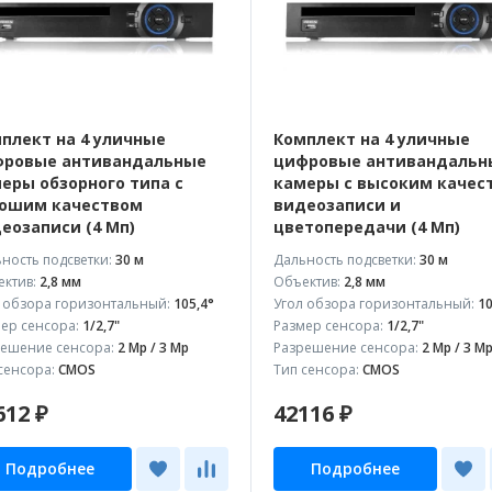
плект на 4 уличные
Комплект на 4 уличные
ровые антивандальные
цифровые антивандальн
еры обзорного типа с
камеры с высоким качес
ошим качеством
видеозаписи и
еозаписи (4 Мп)
цветопередачи (4 Мп)
ность подсветки:
30 м
Дальность подсветки:
30 м
ктив:
2,8 мм
Объектив:
2,8 мм
 обзора горизонтальный:
105,4°
Угол обзора горизонтальный:
10
ер сенсора:
1/2,7"
Размер сенсора:
1/2,7"
ешение сенсора:
2 Mp / 3 Mp
Разрешение сенсора:
2 Mp / 3 M
сенсора:
CMOS
Тип сенсора:
CMOS
612 ₽
42116 ₽
Подробнее
Подробнее