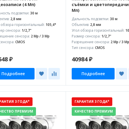
еозаписи (4 Мп)
съёмки и цветопередачи
Мп)
ность подсветки:
30 м
ктив:
2,8 мм
Дальность подсветки:
30 м
 обзора горизонтальный:
105,4°
Объектив:
2,8 мм
ер сенсора:
1/2,7"
Угол обзора горизонтальный:
10
ешение сенсора:
2 Mp / 3 Mp
Размер сенсора:
1/2,7"
сенсора:
CMOS
Разрешение сенсора:
2 Mp / 3 M
Тип сенсора:
CMOS
648 ₽
40984 ₽
Подробнее
Подробнее
РАНТИЯ 3 ГОДА*
ГАРАНТИЯ 3 ГОДА*
ЧЕСТВО ПРЕМИУМ
КАЧЕСТВО ПРЕМИУМ