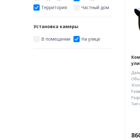
Территория
Частный дом
Установка камеры
В помещении
На улице
Ком
ули
Даль
Объе
Угол
Разм
Разр
Тип 
86