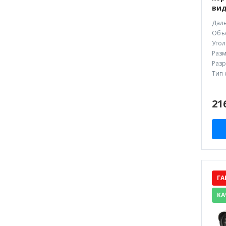
вид
Даль
Объе
Угол
Разм
Разр
Тип 
21
ГА
КА