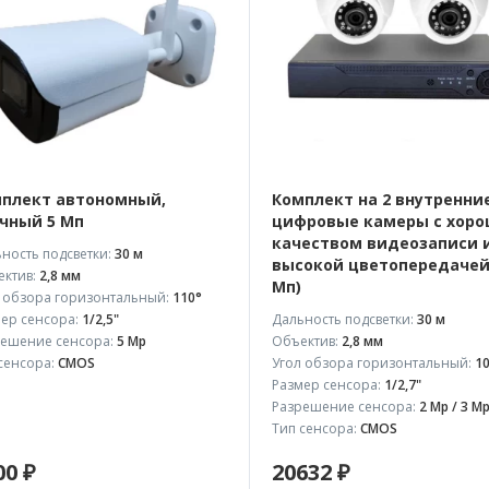
плект автономный,
Комплект на 2 внутренни
чный 5 Мп
цифровые камеры с хор
качеством видеозаписи 
ность подсветки:
30 м
высокой цветопередачей
ктив:
2,8 мм
Мп)
 обзора горизонтальный:
110°
ер сенсора:
1/2,5"
Дальность подсветки:
30 м
ешение сенсора:
5 Mp
Объектив:
2,8 мм
сенсора:
CMOS
Угол обзора горизонтальный:
10
Размер сенсора:
1/2,7"
Разрешение сенсора:
2 Mp / 3 M
Тип сенсора:
CMOS
00 ₽
20632 ₽