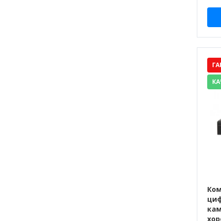
ГА
КА
Ком
циф
кам
хор