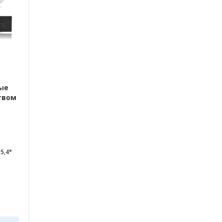
ые
твом
5,4°
p