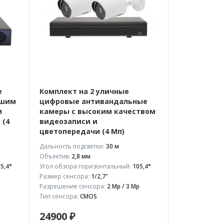
е
Комплект на 2 уличные
ошим
цифровые антивандальные
и
камеры с высоким качеством
 (4
видеозаписи и
цветопередачи (4 Мп)
Дальность подсветки:
30 м
Объектив:
2,8 мм
5,4°
Угол обзора горизонтальный:
105,4°
Размер сенсора:
1/2,7"
p
Разрешение сенсора:
2 Mp / 3 Mp
Тип сенсора:
CMOS
24900 ₽