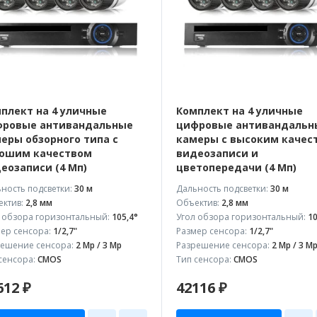
плект на 4 уличные
Комплект на 4 уличные
ровые антивандальные
цифровые антивандальн
еры обзорного типа с
камеры с высоким качес
ошим качеством
видеозаписи и
еозаписи (4 Мп)
цветопередачи (4 Мп)
ность подсветки:
30 м
Дальность подсветки:
30 м
ктив:
2,8 мм
Объектив:
2,8 мм
 обзора горизонтальный:
105,4°
Угол обзора горизонтальный:
10
ер сенсора:
1/2,7"
Размер сенсора:
1/2,7"
ешение сенсора:
2 Mp / 3 Mp
Разрешение сенсора:
2 Mp / 3 M
сенсора:
CMOS
Тип сенсора:
CMOS
612 ₽
42116 ₽