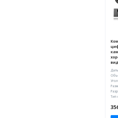
Ком
циф
кам
хор
вид
Даль
Объе
Угол
Разм
Разр
Тип 
35