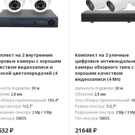
плект на 2 внутренние
Комплект на 2 уличные
ровые камеры с хорошим
цифровые антивандальн
еством видеозаписи и
камеры обзорного типа с
окой цветопередачей (4
хорошим качеством
видеозаписи (4 Мп)
ность подсветки:
30 м
Дальность подсветки:
30 м
ктив:
2,8 мм
Объектив:
2,8 мм
 обзора горизонтальный:
105,4°
Угол обзора горизонтальный:
10
ер сенсора:
1/2,7"
Размер сенсора:
1/2,7"
ешение сенсора:
2 Mp / 3 Mp
Разрешение сенсора:
2 Mp / 3 M
сенсора:
CMOS
Тип сенсора:
CMOS
632 ₽
21648 ₽