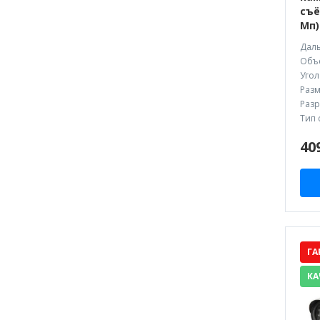
съё
Мп)
Даль
Объе
Угол
Разм
Разр
Тип 
40
ГА
КА