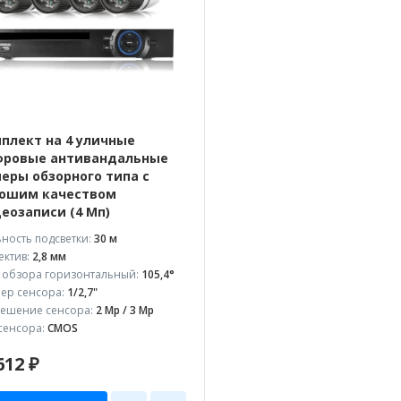
плект на 4 уличные
ровые антивандальные
еры обзорного типа с
ошим качеством
еозаписи (4 Мп)
ность подсветки:
30 м
ктив:
2,8 мм
 обзора горизонтальный:
105,4°
ер сенсора:
1/2,7"
ешение сенсора:
2 Mp / 3 Mp
сенсора:
CMOS
612 ₽