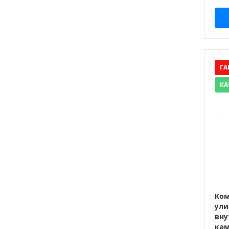
ГА
КА
Ком
ули
вну
кам