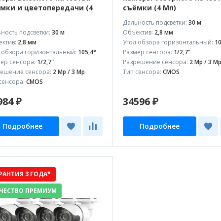
мки и цветопередачи (4
съёмки (4 Мп)
Дальность подсветки:
30 м
ность подсветки:
30 м
Объектив:
2,8 мм
ктив:
2,8 мм
Угол обзора горизонтальный:
10
 обзора горизонтальный:
105,4°
Размер сенсора:
1/2,7"
ер сенсора:
1/2,7"
Разрешение сенсора:
2 Mp / 3 M
ешение сенсора:
2 Mp / 3 Mp
Тип сенсора:
CMOS
сенсора:
CMOS
984 ₽
34596 ₽
Подробнее
Подробнее
РАНТИЯ 3 ГОДА*
ЧЕСТВО ПРЕМИУМ