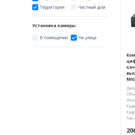
Территория
Частный дом
Установка камеры
В помещении
На улице
Ком
циф
кач
выс
Мп)
Даль
Объе
Угол
Разм
Разр
Тип 
20