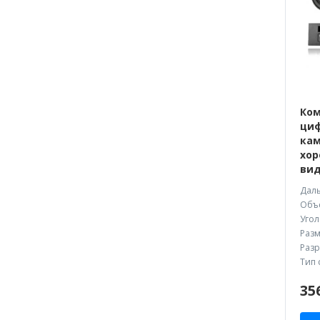
Ком
циф
кам
хор
вид
Даль
Объе
Угол
Разм
Разр
Тип 
35