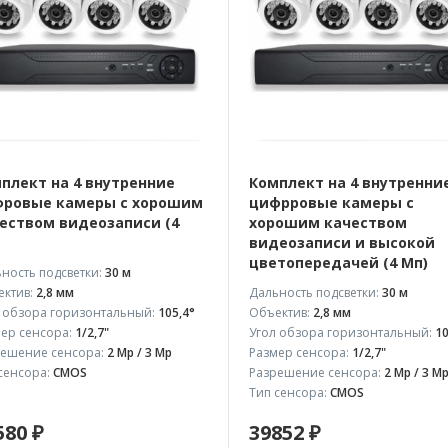
плект на 4 внутренние
Комплект на 4 внутренни
ровые камеры с хорошим
цифрровые камеры с
еством видеозаписи (4
хорошим качеством
видеозаписи и высокой
цветопередачей (4 Мп)
ность подсветки:
30 м
ктив:
2,8 мм
Дальность подсветки:
30 м
 обзора горизонтальный:
105,4°
Объектив:
2,8 мм
ер сенсора:
1/2,7"
Угол обзора горизонтальный:
10
ешение сенсора:
2 Mp / 3 Mp
Размер сенсора:
1/2,7"
сенсора:
CMOS
Разрешение сенсора:
2 Mp / 3 M
Тип сенсора:
CMOS
580 ₽
39852 ₽