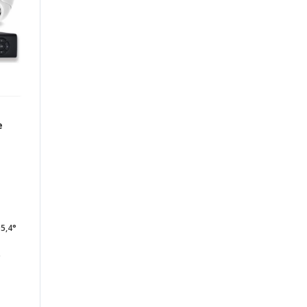
е
5,4°
p