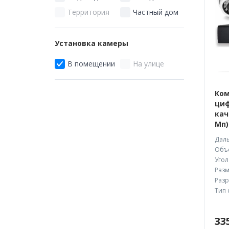
Территория
Частный дом
Установка камеры
В помещении
На улице
Ком
циф
кач
Мп)
Даль
Объе
Угол
Разм
Разр
Тип 
33