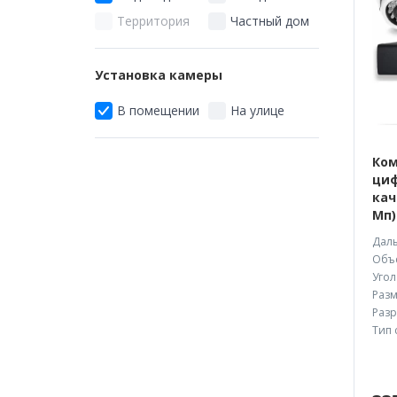
Территория
Частный дом
Установка камеры
В помещении
На улице
Ком
циф
кач
Мп)
Даль
Объе
Угол
Разм
Разр
Тип 