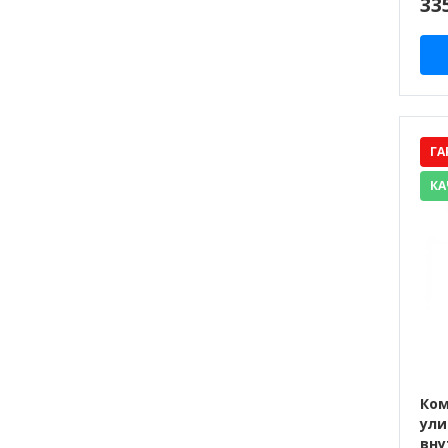
33
ГА
КА
Ком
ули
вну