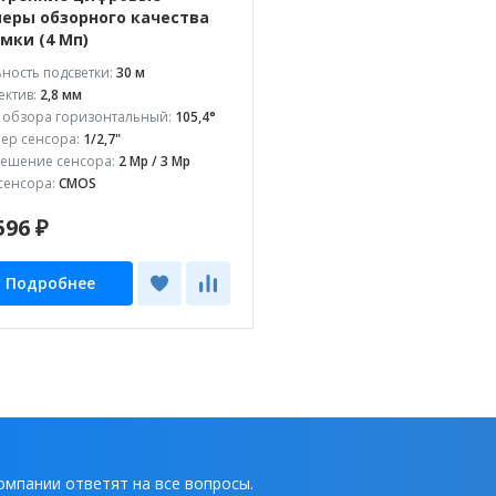
еры обзорного качества
мки (4 Мп)
ность подсветки:
30 м
ктив:
2,8 мм
 обзора горизонтальный:
105,4°
ер сенсора:
1/2,7"
ешение сенсора:
2 Mp / 3 Mp
сенсора:
CMOS
596 ₽
Подробнее
омпании ответят на все вопросы.