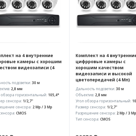
плект на 4 внутренние
Комплект на 4 внутренни
ровые камеры с хорошим
цифрровые камеры с
еством видеозаписи (4
хорошим качеством
видеозаписи и высокой
цветопередачей (4 Мп)
ность подсветки:
30 м
ктив:
2,8 мм
Дальность подсветки:
30 м
 обзора горизонтальный:
105,4°
Объектив:
2,8 мм
ер сенсора:
1/2,7"
Угол обзора горизонтальный:
10
ешение сенсора:
2 Mp / 3 Mp
Размер сенсора:
1/2,7"
сенсора:
CMOS
Разрешение сенсора:
2 Mp / 3 M
Тип сенсора:
CMOS