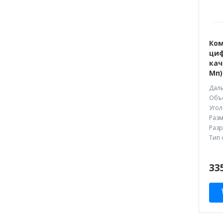
Ком
циф
кач
Мп)
Даль
Объе
Угол
Разм
Разр
Тип 
33