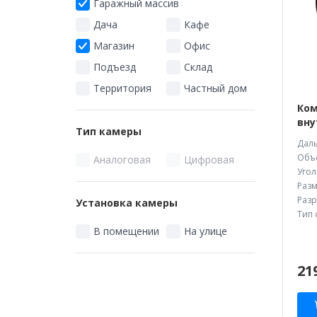
Гаражный массив
Дача
Кафе
Магазин
Офис
Подъезд
Склад
Территория
Частный дом
Ком
вну
Тип камеры
Даль
Объе
Аналоговая
Цифровая
Угол
Разм
Разр
Установка камеры
Тип 
В помещении
На улице
21