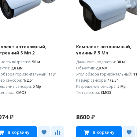
плект автономный,
Комплект автономный,
тренний 5 Мп 2
уличный 5 Мп
ность подсветки:
50 м
Дальность подсветки:
30 м
ктив:
2,8 мм
Объектив:
2,8 мм
 обзора горизонтальный:
110°
Угол обзора горизонтальный:
1
ер сенсора:
1/2,5"
Размер сенсора:
1/2,5"
ешение сенсора:
5 Mp
Разрешение сенсора:
5 Mp
сенсора:
CMOS
Тип сенсора:
CMOS
974 ₽
8600 ₽
В корзину
В корзину