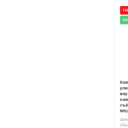
ГА
КА
Ком
ули
вну
кам
съё
Мп)
Даль
Объе