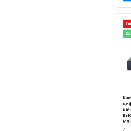
ГА
КА
Ком
циф
кач
выс
Мп)
Даль