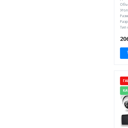
Объе
Угол
Разм
Разр
Тип 
20
ГА
КА