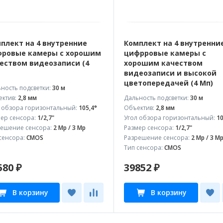
плект на 4 внутренние
Комплект на 4 внутренни
ровые камеры с хорошим
цифрровые камеры с
еством видеозаписи (4
хорошим качеством
видеозаписи и высокой
цветопередачей (4 Мп)
ность подсветки:
30 м
ктив:
2,8 мм
Дальность подсветки:
30 м
 обзора горизонтальный:
105,4°
Объектив:
2,8 мм
ер сенсора:
1/2,7"
Угол обзора горизонтальный:
10
ешение сенсора:
2 Mp / 3 Mp
Размер сенсора:
1/2,7"
сенсора:
CMOS
Разрешение сенсора:
2 Mp / 3 M
Тип сенсора:
CMOS
580 ₽
39852 ₽
В корзину
В корзину