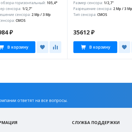
 обзора горизонтальный:
105,4°
Размер сенсора:
1/2,7"
ер сенсора:
1/2,7"
Разрешение сенсора:
2 Mp / 3 M
ешение сенсора:
2 Mp / 3 Mp
Тип сенсора:
CMOS
сенсора:
CMOS
984 ₽
35612 ₽
В корзину
В корзину
омпании ответят на все вопросы.
РМАЦИЯ
СЛУЖБА ПОДДЕРЖКИ